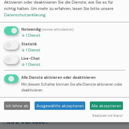
Aktivieren oder deaktivieren Sie die Dienste, wie Sie es für
Summe Einsätze 170 € →
131 €
werden über den
richtig halten.
Um mehr zu erfahren, lesen Sie bitte unsere
Entlastungsbetrag gedeckt,
39 € Zuzahlung
oder
Datenschutzerklärung
.
zeitlich aufteilen.
Notwendig
(immer erforderlich)
Beispiel 3 – Mit Übertrag
↓
1
Dienst
Startguthaben 60 € + 131 € = 191 € → Einsätze 180 €
Statistik
↓
1
Dienst
→
Rest
: 11 €. Hinweis im Planer: Restbeträge aus dem
Live-Chat
Vorjahr üblicherweise bis 30.06. nutzbar.
↓
1
Dienst
Der Entlastungsbetrag-Planer läuft clientseitig, ist
Alle Dienste aktivieren oder deaktivieren
kostenlos und speichert keine Daten. Ideal zur Termin-
Mit diesem Schalter können Sie alle Dienste aktivieren oder
und Budgetplanung – zu Hause oder im
deaktivieren.
Beratungsgespräch.
Ich lehne ab
Ausgewählte akzeptieren
Alle akzeptieren
Realisiert mit Klaro!
Ihre Vorteile: