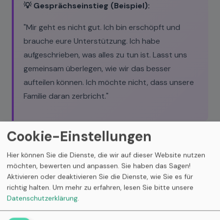
💡 Gesprächseinstieg (Beispiel):
"Mir geht es nicht gut. Ich bin erschöpft und
brauche eure Unterstützung. Ich habe
aufgeschrieben, was alles zu tun ist. Lasst uns
gemeinsam überlegen, wie wir das besser
aufteilen können. Ich möchte nicht, dass unsere
Familie daran zerbricht."
Cookie-Einstellungen
Faire Aufgabenteilung,
Hier können Sie die Dienste, die wir auf dieser Website nutzen
verschiedene Wege, beizutragen
möchten, bewerten und anpassen. Sie haben das Sagen!
Aktivieren oder deaktivieren Sie die Dienste, wie Sie es für
richtig halten.
Um mehr zu erfahren, lesen Sie bitte unsere
Nicht jeder kann gleich viel pflegen, aber jeder kann
Datenschutzerklärung
.
auf seine Weise
beitragen.