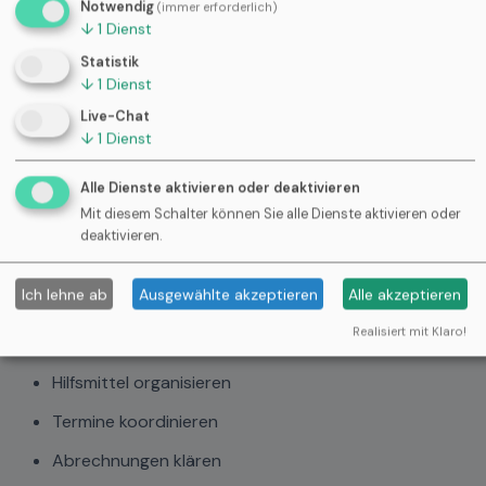
Notwendig
(immer erforderlich)
🏃 Praktische Pflege
↓
1
Dienst
Arztbesuche begleiten
Statistik
↓
1
Dienst
Einkäufe übernehmen
Live-Chat
Haushalt unterstützen
↓
1
Dienst
Körperpflege
Alle Dienste aktivieren oder deaktivieren
Nachts ansprechbar sein
Mit diesem Schalter können Sie alle Dienste aktivieren oder
deaktivieren.
📋 Organisation
Ich lehne ab
Ausgewählte akzeptieren
Alle akzeptieren
Telefonate mit Behörden
Realisiert mit Klaro!
Pflegegrad beantragen
Hilfsmittel organisieren
Termine koordinieren
Abrechnungen klären