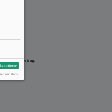
 Entlastungsbetrag.
akzeptieren
iert mit Klaro!