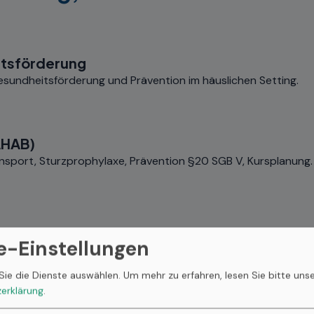
itsförderung
sundheitsförderung und Prävention im häuslichen Setting.
AHAB)
sport, Sturzprophylaxe, Prävention §20 SGB V, Kursplanung. 
sundheits- und Krankenpflege mit langjähriger Berufserfahrun
e-Einstellungen
Sie die Dienste auswählen.
Um mehr zu erfahren, lesen Sie bitte uns
erklärung
.