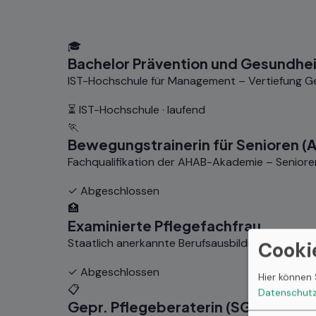
🎓
Bachelor Prävention und Gesundhe
IST-Hochschule für Management – Vertiefung Ge
⏳ IST-Hochschule · laufend
🏃
Bewegungstrainerin für Senioren (
Fachqualifikation der AHAB-Akademie – Senioren
✓ Abgeschlossen
🏥
Examinierte Pflegefachfrau
Staatlich anerkannte Berufsausbildung in der Ge
Cooki
✓ Abgeschlossen
Hier können 
📋
Datenschutz
Gepr. Pflegeberaterin (SGD)