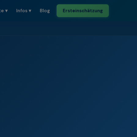
te
▾
Infos
▾
Blog
Ersteinschätzung