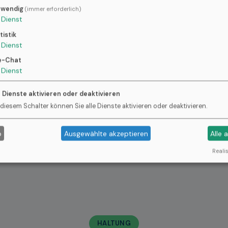
der §37.3 und § 45 SGB XI.
twendig
(immer erforderlich)
Dienst
tistik
Dienst
e-Chat
erbegleitung, Spiritualität.
Dienst
e Dienste aktivieren oder deaktivieren
 diesem Schalter können Sie alle Dienste aktivieren oder deaktivieren.
tzung im Alltag in Niedersachsen – direkte Abrechnung über
b
Ausgewählte akzeptieren
Alle 
Realis
HALTUNG